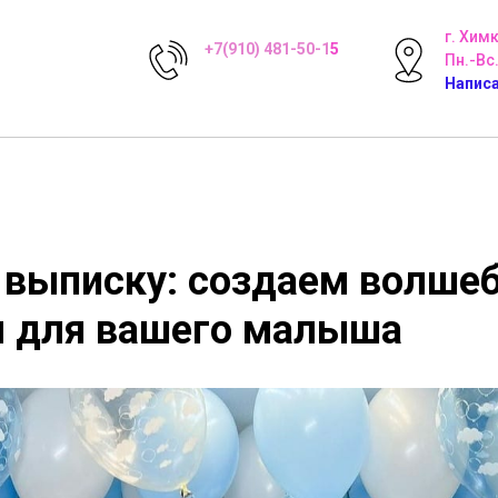
г. Хим
+7(910) 481-50-1
5
Пн.-Вс.
Написа
 выписку: создаем волше
 для вашего малыша