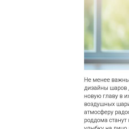
Не менее важны
дизайны шаров 
новую главу в 
воздушных шари
атмосферу радо
роддома станут
улыбку на лицо 