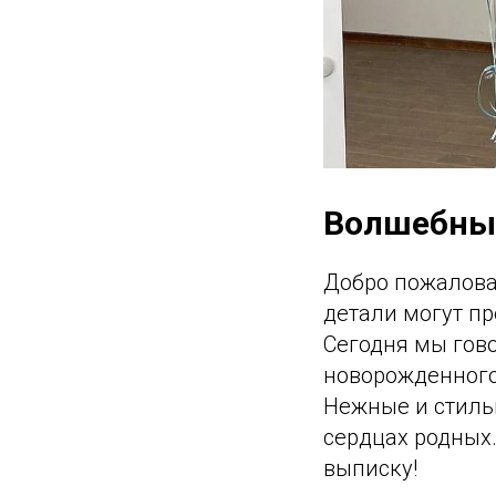
Волшебные
Добро пожалова
детали могут п
Сегодня мы гов
новорожденного
Нежные и стильн
сердцах родных.
выписку!