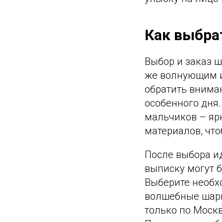
Как выбра
Выбор и заказ ш
же волнующим и
обратить вниман
особенного дня.
мальчиков – ярк
материалов, чт
После выбора ид
выписку могут б
Выберите необхо
волшебные шары
только по Москв