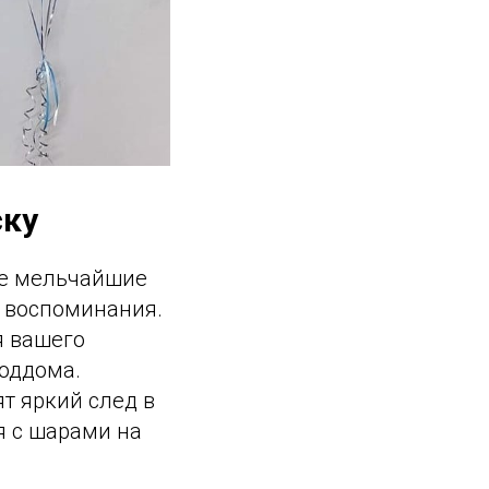
ску
ые мельчайшие
 воспоминания.
я вашего
оддома.
ят яркий след в
я с шарами на