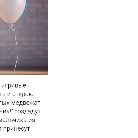
и игривые
ть и откроют
лых медвежат,
ик!" создадут
мальчика из
 принесут