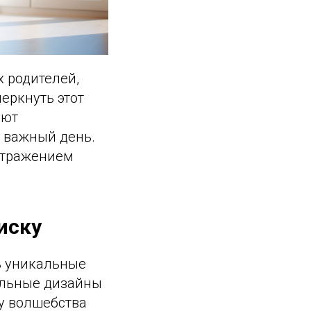
 родителей,
еркнуть этот
ают
т важный день.
отражением
иску
ь уникальные
ильные дизайны
ру волшебства