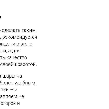
у
о сделать таким
, рекомендуется
видению этого
ки, а для
ть качество
своей красотой.
и шары на
 более удобным.
авки – и
тавляем не
вогорск и