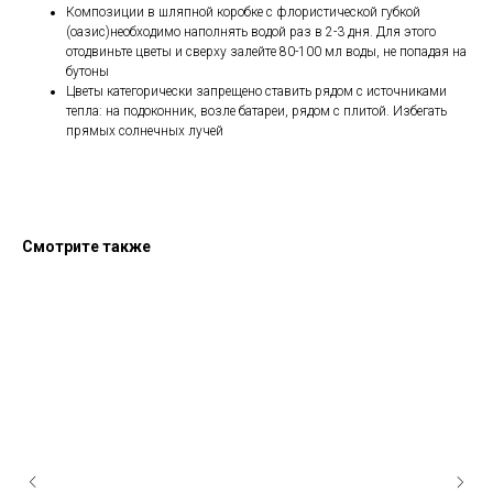
Композиции в шляпной коробке с флористической губкой
(оазис)необходимо наполнять водой раз в 2-3 дня. Для этого
отодвиньте цветы и сверху залейте 80-100 мл воды, не попадая на
бутоны
Цветы категорически запрещено ставить рядом с источниками
тепла: на подоконник, возле батареи, рядом с плитой. Избегать
прямых солнечных лучей
Смотрите также