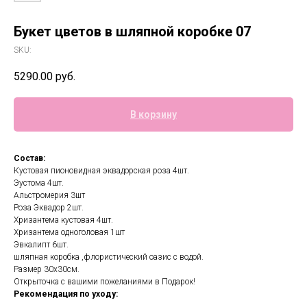
Букет цветов в шляпной коробке 07
SKU:
5290.00
руб.
В корзину
Состав:
Кустовая пионовидная эквадорская роза 4шт.
Эустома 4шт.
Альстромерия 3шт
Роза Эквадор 2шт.
Хризантема кустовая 4шт.
Хризантема одноголовая 1шт
Эвкалипт 6шт.
шляпная коробка ,флористический оазис с водой.
Размер 30х30см.
Открыточка с вашими пожеланиями в Подарок!
Рекомендация по уходу: