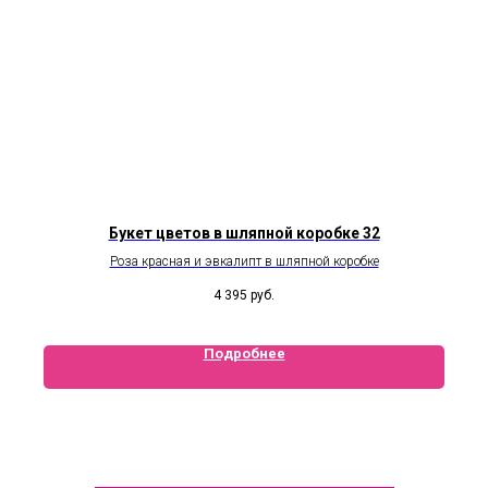
Букет цветов в шляпной коробке 32
Роза красная и эвкалипт в шляпной коробке
4 395
руб.
Подробнее