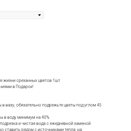
ия жизни срезанных цветов 1шт
ниями в Подарок!
ы в вазу, обязательно подрежьте цветы под углом 45
ы в воду минимум на 40%
подрезка и чистая вода с ежедневной заменой
о ставить рядом с источниками тепла: на