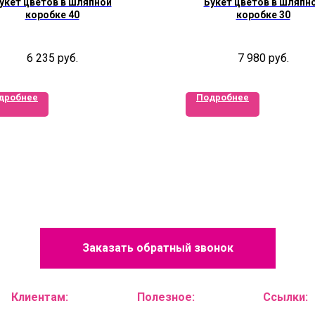
укет цветов в шляпной
Букет цветов в шляпн
коробке 40
коробке 30
6 235
руб.
7 980
руб.
дробнее
Подробнее
Заказать обратный звонок
Клиентам:
Полезное:
Ссылки: