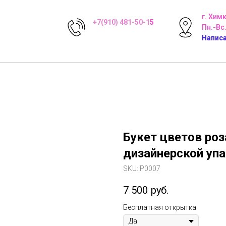
г. Хим
+7(910) 481-50-1
5
Пн.-Вс.
Написа
Букет цветов роз
дизайнерской уп
SKU:
Р0007
7 500
руб.
Бесплатная открытка