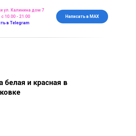
ки ул. Калинина дом 7
 с 10.00 - 21.00
Написать в MAX
ть в Telegram
а белая и красная в
аковке