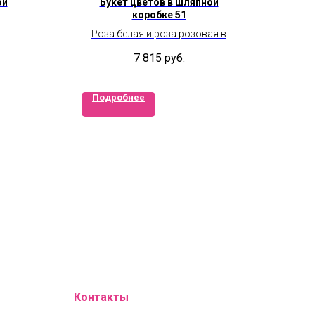
ой
Букет цветов в шляпной
коробке 51
Роза белая и роза розовая в
коробке
7 815
руб.
Подробнее
Контакты