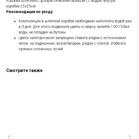
Коробка шляпная с флористическим оазисом ( с водой) внутри
коробка 25x25см.
Рекомендация по уходу:
Композиции в шляпной коробке необходимо наполнять водой раз
в 3 дня. Для этого отодвиньте цветы и сверху залейте 100-150мл
воды, не попадая на бутоны
Цветы категорически запрещено ставить рядом с источниками
тепла: на подоконник, возле батареи, рядом с плитой. Избегать
прямых солнечных лучей
Смотрите также