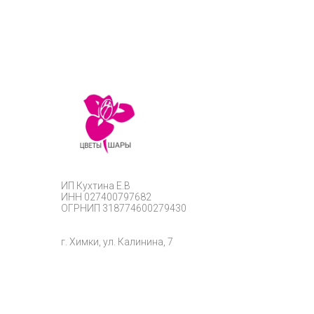
ИП
Кухтина Е.В
ИНН 027400797682
ОГРНИП
318774600279430
г. Химки, ул. Калинина, 7