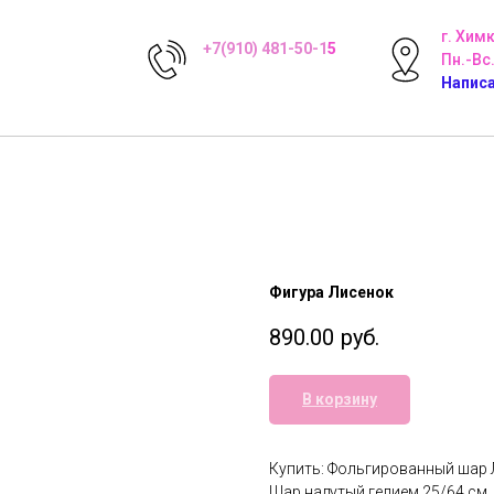
г. Хим
+7(910) 481-50-1
5
Пн.-Вс.
Написа
Фигура Лисенок
890.00
руб.
В корзину
Купить: Фольгированный шар 
Шар надутый гелием 25/64 см.