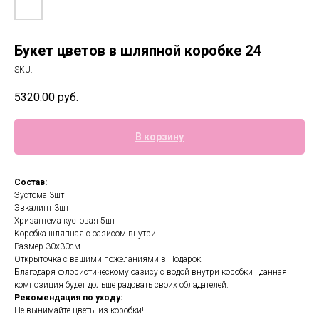
Букет цветов в шляпной коробке 24
SKU:
5320.00
руб.
В корзину
Состав:
Эустома 3шт
Эвкалипт 3шт
Хризантема кустовая 5шт
Коробка шляпная с оазисом внутри
Размер 30х30см.
Открыточка с вашими пожеланиями в Подарок!
Благодаря флористическому оазису с водой внутри коробки , данная
композиция будет дольше радовать своих обладателей.
Рекомендация по уходу:
Не вынимайте цветы из коробки!!!