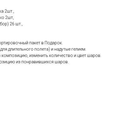
а 2шт.,
ко 2шт,
ор) 26 шт.,
ортировочный пакет в Подарок.
ля длительного полета) и надутые гелием.
в композицию, изменить количество и цвет шаров.
озицию из понравившихся шаров.