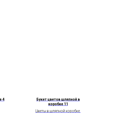
е 4
Букет цветов шляпной в
коробке 11
Цветы в шляпной коробке