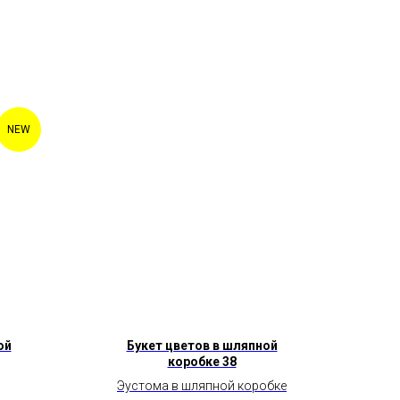
NEW
ой
Букет цветов в шляпной
коробке 38
Эустома в шляпной коробке