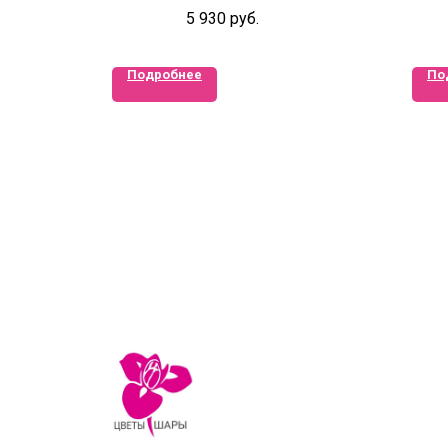
пионовидной розой
5 930
руб.
Подробнее
По