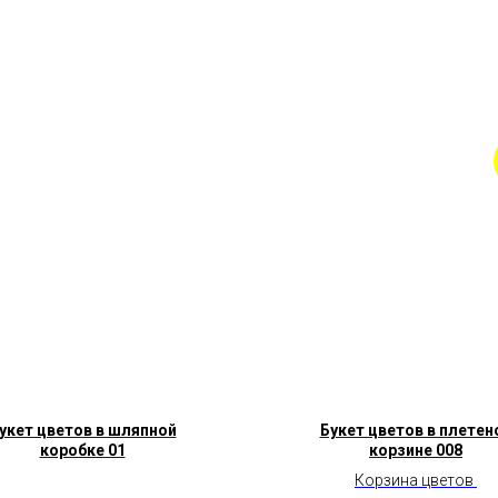
укет цветов в шляпной
Букет цветов в плетен
коробке 01
корзине 008
Корзина цветов