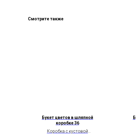
Смотрите также
Букет цветов в шляпной
Б
коробке 36
Коробка с кустовой