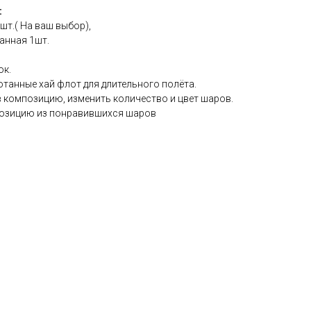
:
т.( На ваш выбор),
анная 1шт.
ок.
танные хай флот для длительного полёта.
в композицию, изменить количество и цвет шаров.
озицию из понравившихся шаров