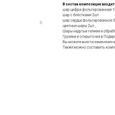
В состав композиции входит
шар цифра фольгированная 1ш
шар с блёстками 2шт.
шар сердце фольгированное 3
цветные шары 2шт.,
Шары надутые гелием и обрабо
Грузики и открыточка в Подар
Вы можете внести изменения 
Также можно составить комп