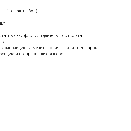
:
т. ( на ваш выбор)
шт.
танные хай флот для длительного полёта.
ок.
в композицию, изменить количество и цвет шаров.
озицию из понравившихся шаров