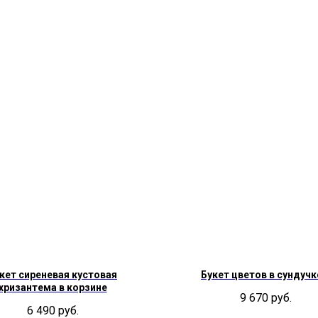
кет сиреневая кустовая
Букет цветов в сундучк
хризантема в корзине
9 670
руб.
6 490
руб.