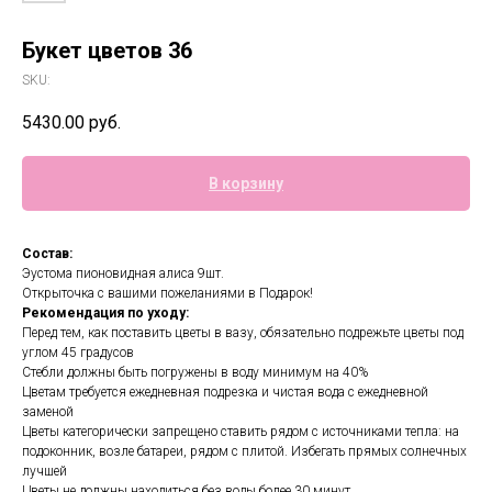
Букет цветов 36
SKU:
5430.00
руб.
В корзину
Состав:
Эустома пионовидная алиса 9шт.
Открыточка с вашими пожеланиями в Подарок!
Рекомендация по уходу:
Перед тем, как поставить цветы в вазу, обязательно подрежьте цветы под
углом 45 градусов
Стебли должны быть погружены в воду минимум на 40%
Цветам требуется ежедневная подрезка и чистая вода с ежедневной
заменой
Цветы категорически запрещено ставить рядом с источниками тепла: на
подоконник, возле батареи, рядом с плитой. Избегать прямых солнечных
лучшей
Цветы не должны находиться без воды более 30 минут