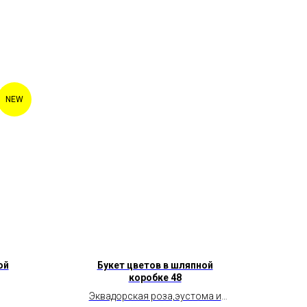
NEW
ой
Букет цветов в шляпной
коробке 48
Эквадорская роза,эустома и