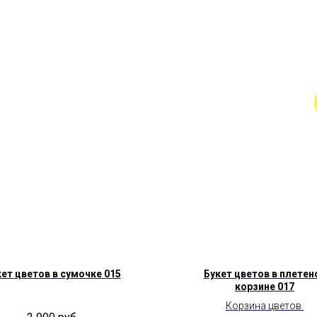
ет цветов в сумочке 015
Букет цветов в плетен
корзине 017
Корзина цветов