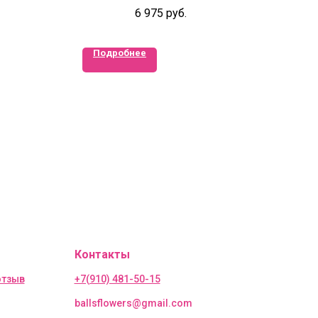
кустовая роза в коробке
6 975
руб.
Подробнее
Контакты
отзыв
+7(910) 481-50-15
ballsflowers@gmail.com