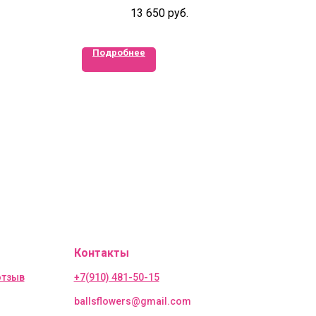
роза и диантус в коробке
13 650
руб.
Подробнее
Контакты
отзыв
+7(910) 481-50-15
ballsflowers@gmail.com