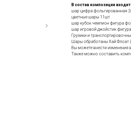
В состав композиции входит
шар цифра фольгированная 2ш
цветные шары 11шт.
шар кубок чемпион фигура ф
шар игровой джойстик фигура
Грузики и транспортировочный
Шары обработаны Хай Флоат (д
Вы можете внести изменения 
Также можно составить комп