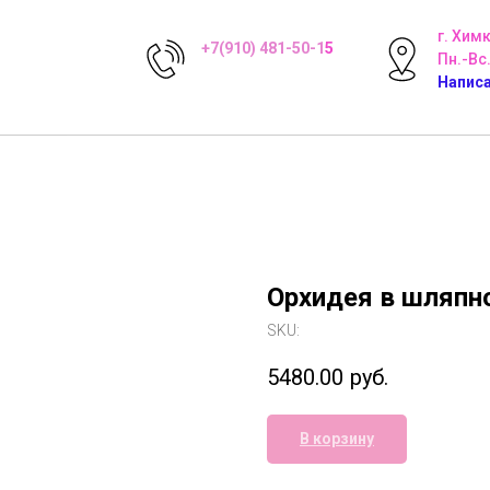
г. Хим
+7(910) 481-50-1
5
Пн.-Вс.
Написа
Орхидея в шляпн
SKU:
5480.00
руб.
В корзину