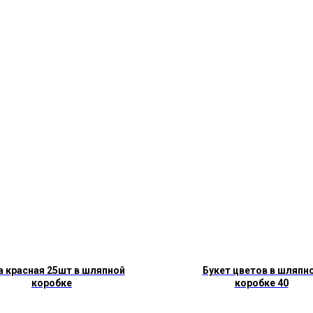
а красная 25шт в шляпной
Букет цветов в шляпн
коробке
коробке 40