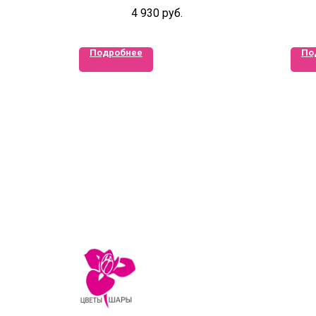
коробке сердце
4 930
руб.
Подробнее
По