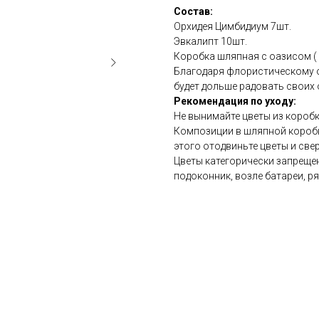
Состав:
Орхидея Цимбидиум 7шт.
Эвкалипт 10шт.
Коробка шляпная с оазисом (
Благодаря флористическому о
будет дольше радовать своих 
Рекомендация по уходу:
Не вынимайте цветы из коробки
Композиции в шляпной коробке
этого отодвиньте цветы и свер
Цветы категорически запрещен
подоконник, возле батареи, р