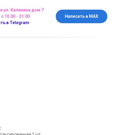
ки ул. Калинина дом 7
 с 10.00 - 21.00
Написать в MAX
ть в Telegram
:
ольгированная 1 шт.,