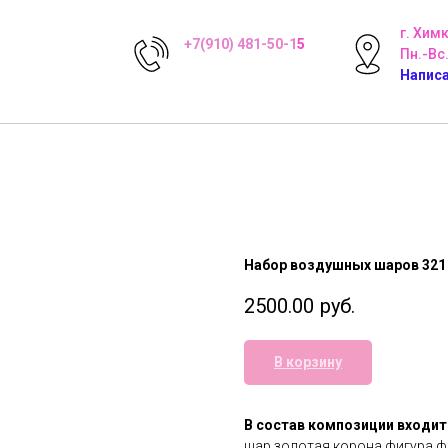
г. Хим
+7(910) 481-50-1
5
Пн.-Вс.
Написа
Набор воздушных шаров 321
2500.00
руб.
В корзину
В состав композиции входит
шар золотая корона фигура ф