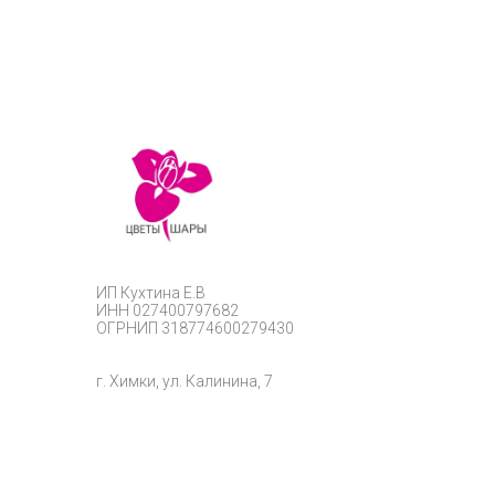
ИП
Кухтина Е.В
ИНН 027400797682
ОГРНИП
318774600279430
г. Химки, ул. Калинина, 7